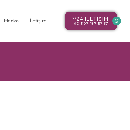
7/24 İLETİŞİM
Medya
İletişim
+90 507 187 57 57
Blog
r
Resim Galerisi
Video Galerisi