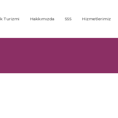
ık Turizmi
Hakkımızda
SSS
Hizmetlerimiz
Co2
(Karbondioksit)
Fraksiyonel Laze
Alexandrite +
Nd:Yag Lazer
Epilasyon
İp Askı (PDO)
Glutatyon
Tedavisi
Dolgu
Uygulamaları