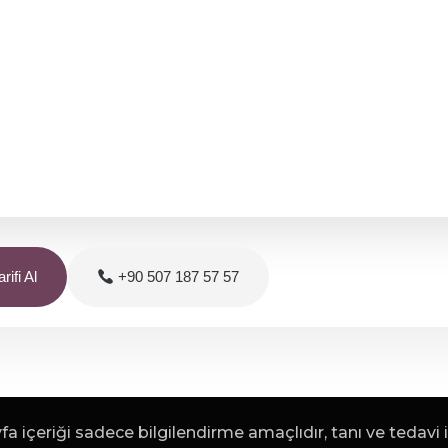
rifi Al
+90 507 187 57 57
a içeriği sadece bilgilendirme amaçlıdır, tanı ve tedavi