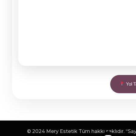
Yol Ta
© 2024 Mery Estetik Tüm hakkı saklıdır. “Sayf