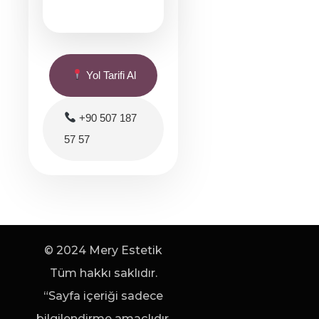
Yol Tarifi Al
+90 507 187
57 57
© 2024 Mery Estetik
Tüm hakkı saklıdır.
“Sayfa içeriği sadece
bilgilendirme amaçlıdır,