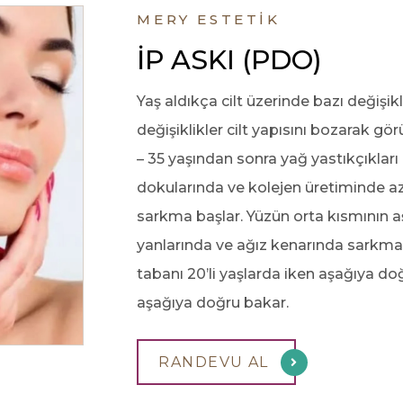
MERY ESTETİK
Lumenis Ultra
İP ASKI (PDO)
Pulse Alpha
Yaş aldıkça cilt üzerinde bazı değiş
Lumenis Stellar
M22
değişiklikler cilt yapısını bozarak gör
– 35 yaşından sonra yağ yastıkçıkları
Splendor X
dokularında ve kolejen üretiminde 
sarkma başlar. Yüzün orta kısmının 
Ben Alma
yanlarında ve ağız kenarında sarkma
Botoks
tabanı 20’li yaşlarda iken aşağıya do
Uygulaması
aşağıya doğru bakar.
Mezoterapi
Uygulaması
RANDEVU AL
Tüm Hizmetler