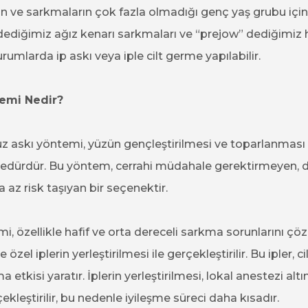
n ve sarkmaların çok fazla olmadığı genç yaş grubu için 
dediğimiz ağız kenarı sarkmaları ve “prejow” dediğimiz h
rumlarda ip askı veya iple cilt germe yapılabilir.
emi Nedir?
z askı yöntemi, yüzün gençleştirilmesi ve toparlanması i
osedürdür. Bu yöntem, cerrahi müdahale gerektirmeyen, da
 az risk taşıyan bir seçenektir.
 özellikle hafif ve orta dereceli sarkma sorunlarını çözm
e özel iplerin yerleştirilmesi ile gerçekleştirilir. Bu ipler, 
etkisi yaratır. İplerin yerleştirilmesi, lokal anestezi altı
ekleştirilir, bu nedenle iyileşme süreci daha kısadır.