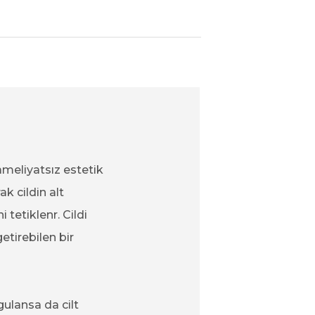
ameliyatsız estetik
k cildin alt
tetiklenr. Cildi
etirebilen bir
gulansa da cilt