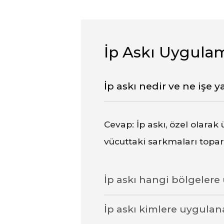
İp Askı Uygulam
İp askı nedir ve ne işe y
Cevap: İp askı, özel olarak 
vücuttaki sarkmaları toparl
İp askı hangi bölgelere
İp askı kimlere uygulana