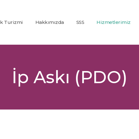
ık Turizmi
Hakkımızda
SSS
Hizmetlerimiz
Co2
(Karbondioksit)
Fraksiyonel Laze
Alexandrite +
İp Askı (PDO)
Nd:Yag Lazer
Epilasyon
İp Askı (PDO)
Glutatyon
Tedavisi
Dolgu
Uygulamaları