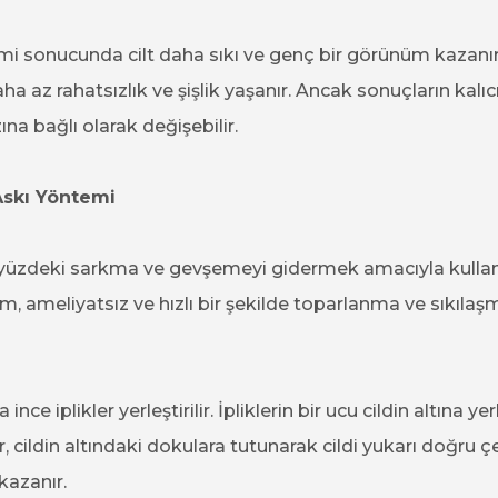
i sonucunda cilt daha sıkı ve genç bir görünüm kazanır
az rahatsızlık ve şişlik yaşanır. Ancak sonuçların kalıcılığ
na bağlı olarak değişebilir.
Askı Yöntemi
 yüzdeki sarkma ve gevşemeyi gidermek amacıyla kullanı
, ameliyatsız ve hızlı bir şekilde toparlanma ve sıkılaş
nce iplikler yerleştirilir. İpliklerin bir ucu cildin altına yer
r, cildin altındaki dokulara tutunarak cildi yukarı doğru ç
kazanır.