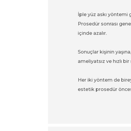
İple yüz askı yöntemi g
Prosedür sonrası genell
içinde azalır.
Sonuçlar kişinin yaşına,
ameliyatsız ve hızlı bi
Her iki yöntem de birey
estetik prosedür önces