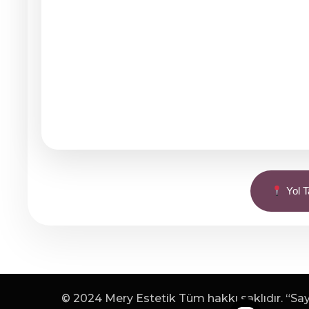
Yol Ta
© 2024 Mery Estetik Tüm hakkı saklıdır. “Sayf