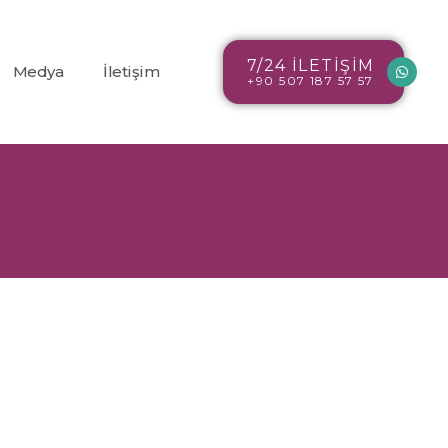
7/24 İLETİŞİM
Medya
İletişim
+90 507 187 57 57
Blog
r
Resim Galerisi
Video Galerisi