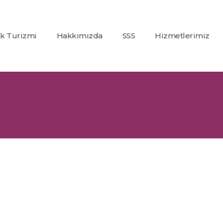
ık Turizmi
Hakkımızda
SSS
Hizmetlerimiz
Co2
(Karbondioksit)
Fraksiyonel Laze
Alexandrite +
Nd:Yag Lazer
Epilasyon
İp Askı (PDO)
Glutatyon
Tedavisi
Dolgu
Uygulamaları