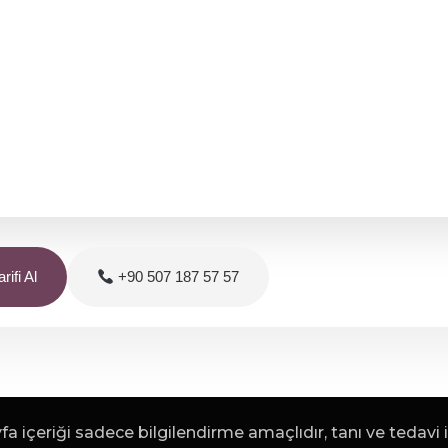
rifi Al
+90 507 187 57 57
a içeriği sadece bilgilendirme amaçlıdır, tanı ve tedavi