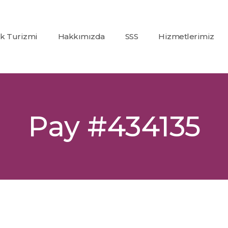
ık Turizmi
Hakkımızda
SSS
Hizmetlerimiz
Co2
(Karbondioksit)
Fraksiyonel Laze
Alexandrite +
Pay #434135
Nd:Yag Lazer
Epilasyon
İp Askı (PDO)
Glutatyon
Tedavisi
Dolgu
Uygulamaları