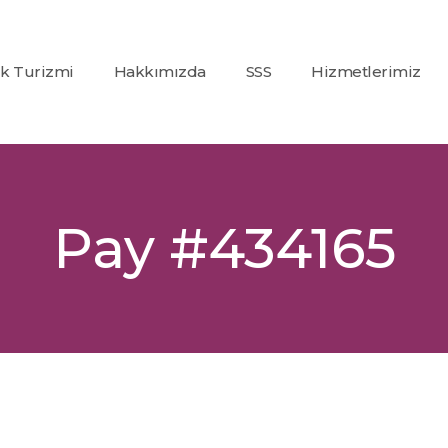
ık Turizmi
Hakkımızda
SSS
Hizmetlerimiz
Co2
(Karbondioksit)
Fraksiyonel Laze
Alexandrite +
Pay #434165
Nd:Yag Lazer
Epilasyon
İp Askı (PDO)
Glutatyon
Tedavisi
Dolgu
Uygulamaları