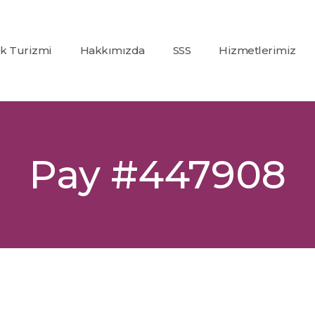
ık Turizmi
Hakkımızda
SSS
Hizmetlerimiz
Co2
(Karbondioksit)
Fraksiyonel Laze
Alexandrite +
Pay #447908
Nd:Yag Lazer
Epilasyon
İp Askı (PDO)
Glutatyon
Tedavisi
Dolgu
Uygulamaları