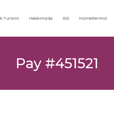
ık Turizmi
Hakkımızda
SSS
Hizmetlerimiz
Co2
(Karbondioksit)
Fraksiyonel Laze
Alexandrite +
Pay #451521
Nd:Yag Lazer
Epilasyon
İp Askı (PDO)
Glutatyon
Tedavisi
Dolgu
Uygulamaları