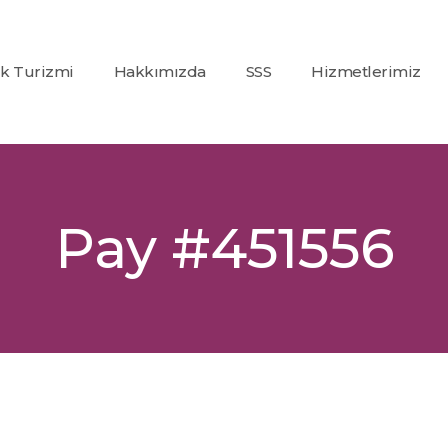
ık Turizmi
Hakkımızda
SSS
Hizmetlerimiz
Co2
(Karbondioksit)
Fraksiyonel Laze
Alexandrite +
Pay #451556
Nd:Yag Lazer
Epilasyon
İp Askı (PDO)
Glutatyon
Tedavisi
Dolgu
Uygulamaları