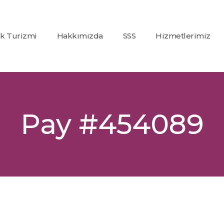
ık Turizmi
Hakkımızda
SSS
Hizmetlerimiz
Co2
(Karbondioksit)
Fraksiyonel Laze
Alexandrite +
Pay #454089
Nd:Yag Lazer
Epilasyon
İp Askı (PDO)
Glutatyon
Tedavisi
Dolgu
Uygulamaları