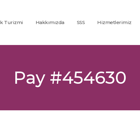
ık Turizmi
Hakkımızda
SSS
Hizmetlerimiz
Co2
(Karbondioksit)
Fraksiyonel Laze
Alexandrite +
Pay #454630
Nd:Yag Lazer
Epilasyon
İp Askı (PDO)
Glutatyon
Tedavisi
Dolgu
Uygulamaları