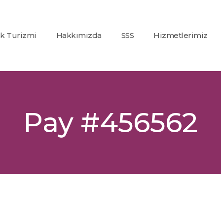
ık Turizmi
Hakkımızda
SSS
Hizmetlerimiz
Co2
(Karbondioksit)
Fraksiyonel Laze
Alexandrite +
Pay #456562
Nd:Yag Lazer
Epilasyon
İp Askı (PDO)
Glutatyon
Tedavisi
Dolgu
Uygulamaları