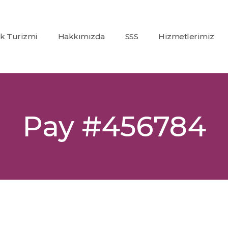
ık Turizmi
Hakkımızda
SSS
Hizmetlerimiz
Co2
(Karbondioksit)
Fraksiyonel Laze
Alexandrite +
Pay #456784
Nd:Yag Lazer
Epilasyon
İp Askı (PDO)
Glutatyon
Tedavisi
Dolgu
Uygulamaları