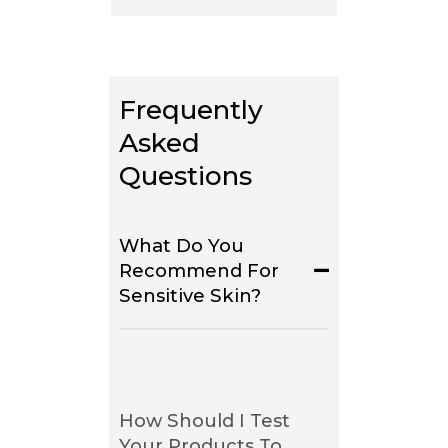
Frequently 
Asked 
Questions
What Do You
Recommend For
Sensitive Skin?
How Should I Test
Your Products To