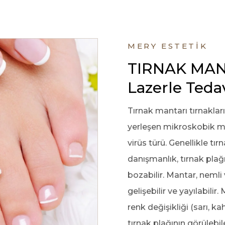
Lumenis Ultra
Pulse Alpha
MERY ESTETİK
Lumenis Stellar
TIRNAK MANT
M22
Lazerle Tedav
Splendor X
Tırnak mantarı tırnaklar
Ben Alma
yerleşen mikroskobik ma
virüs türü. Genellikle tı
Botoks
Uygulaması
danışmanlık, tırnak plağı
bozabilir. Mantar, nemli
Mezoterapi
gelişebilir ve yayılabilir.
Uygulaması
renk değişikliği (sarı, ka
Tüm Hizmetler
tırnak plağının görülebil