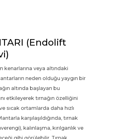
ARI (Endolift 
i)
ın kenarlarına veya altındaki
ntarların neden olduğu yaygın bir
rnağın altında başlayan bu
nı etkileyerek tırnağın özelliğini
 ve sıcak ortamlarda daha hızlı
 Mantarla karşılaşıldığında, tırnak
hverengi), kalınlaşma, kırılganlık ve
eceği gibi görülebilir. Tırnak