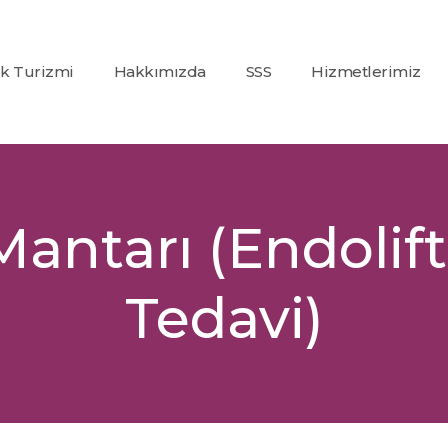
ık Turizmi
Hakkımızda
SSS
Hizmetlerimiz
Co2
(Karbondioksit)
Fraksiyonel Laze
Alexandrite +
Mantarı (Endolift
Nd:Yag Lazer
Epilasyon
Tedavi)
İp Askı (PDO)
Glutatyon
Tedavisi
Dolgu
Uygulamaları