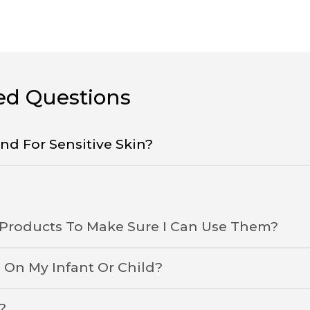
ed Questions
 For Sensitive Skin?
 Products To Make Sure I Can Use Them?
 On My Infant Or Child?
?