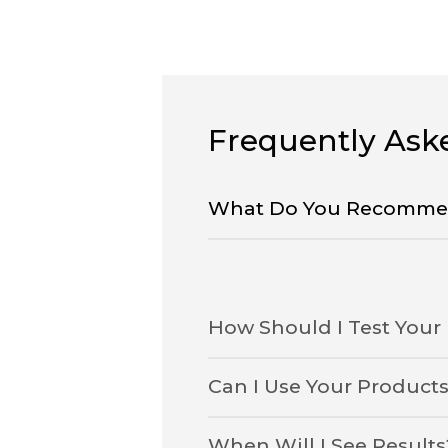
Frequently Ask
What Do You Recommend
How Should I Test Your
Can I Use Your Products
When Will I See Results