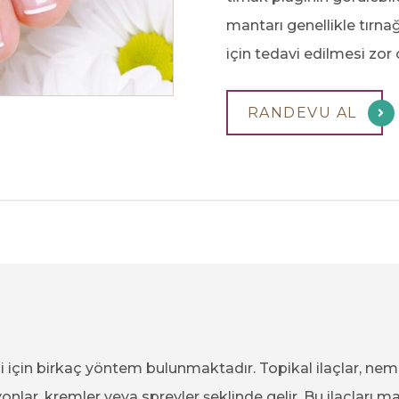
mantarı genellikle tırnağ
için tedavi edilmesi zor o
RANDEVU AL
 için birkaç yöntem bulunmaktadır. Topikal ilaçlar, neml
nlar, kremler veya spreyler şeklinde gelir. Bu ilaçları ma