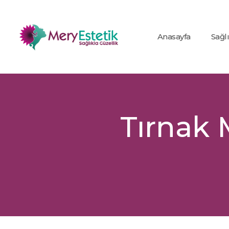
Anasayfa
Sağl
Tırnak 