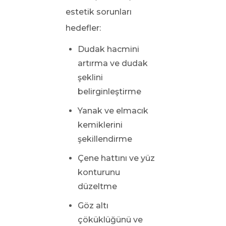
estetik sorunları
hedefler:
Dudak hacmini
artırma ve dudak
şeklini
belirginleştirme
Yanak ve elmacık
kemiklerini
şekillendirme
Çene hattını ve yüz
konturunu
düzeltme
Göz altı
çöküklüğünü ve