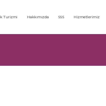
ık Turizmi
Hakkımızda
SSS
Hizmetlerimiz
Co2
(Karbondioksit)
Fraksiyonel Laze
Alexandrite +
Nd:Yag Lazer
Epilasyon
İp Askı (PDO)
Glutatyon
Tedavisi
Dolgu
Uygulamaları