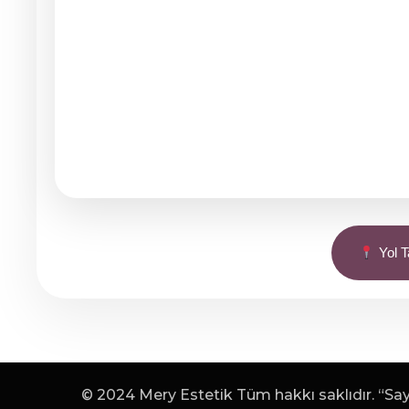
Yol Ta
© 2024 Mery Estetik Tüm hakkı saklıdır. “Sayf