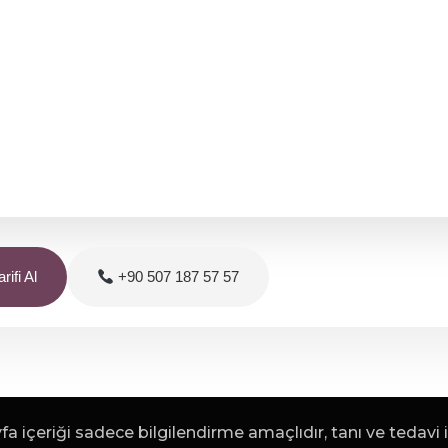
rifi Al
+90 507 187 57 57
a içeriği sadece bilgilendirme amaçlıdır, tanı ve tedavi