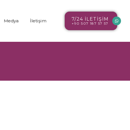
7/24 İLETİŞİM
Medya
İletişim
+90 507 187 57 57
Blog
r
Resim Galerisi
Video Galerisi