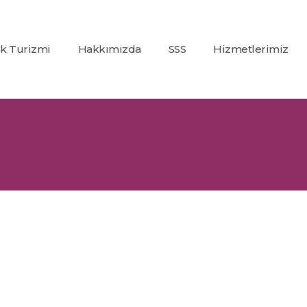
ık Turizmi
Hakkımızda
SSS
Hizmetlerimiz
Co2
(Karbondioksit)
Fraksiyonel Laze
Alexandrite +
Nd:Yag Lazer
Epilasyon
İp Askı (PDO)
Glutatyon
Tedavisi
Dolgu
Uygulamaları