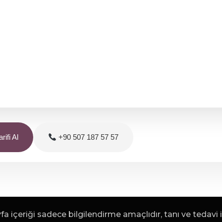
rifi Al
+90 507 187 57 57
a içeriği sadece bilgilendirme amaçlıdır, tanı ve tedavi