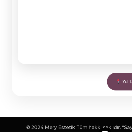
Yol Ta
© 2024 Mery Estetik Tüm hakkı saklıdır. “Sayf