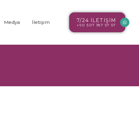
7/24 İLETİŞİM
Medya
İletişim
+90 507 187 57 57
Blog
r
Resim Galerisi
Video Galerisi