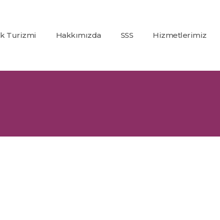
ık Turizmi
Hakkımızda
SSS
Hizmetlerimiz
Co2
(Karbondioksit)
Fraksiyonel Laze
Alexandrite +
Nd:Yag Lazer
Epilasyon
İp Askı (PDO)
Glutatyon
Tedavisi
Dolgu
Uygulamaları