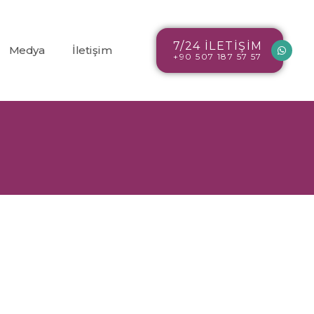
7/24 İLETİŞİM
Medya
İletişim
+90 507 187 57 57
Blog
r
Resim Galerisi
Video Galerisi