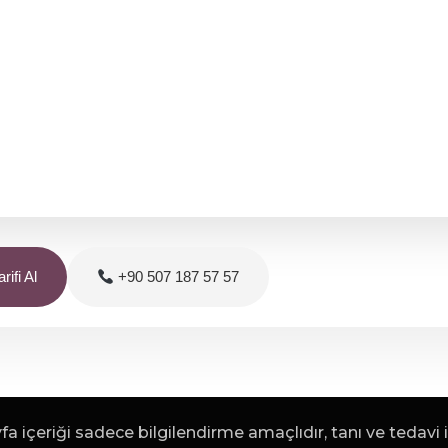
rifi Al
+90 507 187 57 57
a içeriği sadece bilgilendirme amaçlıdır, tanı ve tedavi