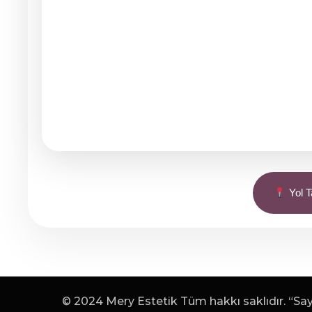
Yol Ta
© 2024 Mery Estetik Tüm hakkı saklıdır. “Sayf