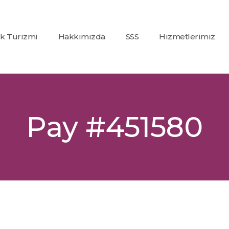
ık Turizmi
Hakkımızda
SSS
Hizmetlerimiz
Co2
(Karbondioksit)
Fraksiyonel Laze
Alexandrite +
Pay #451580
Nd:Yag Lazer
Epilasyon
İp Askı (PDO)
Glutatyon
Tedavisi
Dolgu
Uygulamaları