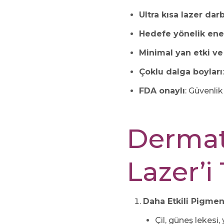
Ultra kısa lazer dar
Hedefe yönelik ener
Minimal yan etki ve
Çoklu dalga boyları
FDA onaylı
: Güvenlik
Dermat
Lazer’i
Daha Etkili Pigmen
Çil, güneş lekesi