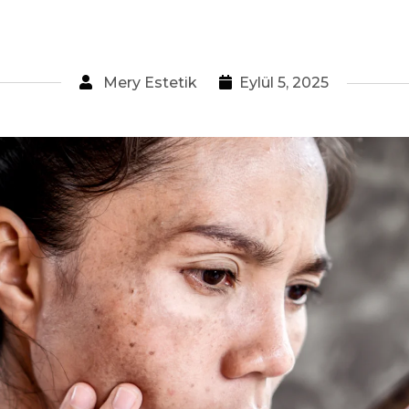
Lumenis Ultra
Pulse Alpha
Mery Estetik
Eylül 5, 2025
Lumenis Stellar
M22
Splendor X
Ben Alma
Botoks
Uygulaması
Mezoterapi
Uygulaması
Tüm Hizmetler