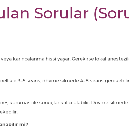
ulan Sorular (Sor
eya karıncalanma hissi yaşar. Gerekirse lokal anestezik
ellikle 3–5 seans, dövme silmede 4–8 seans gerekebilir
eş koruması ile sonuçlar kalıcı olabilir. Dövme silmed
kebilir.
lanabilir mi?