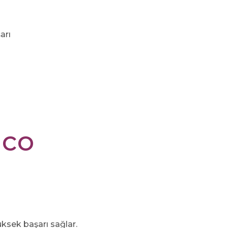
arı
ico
üksek başarı sağlar.