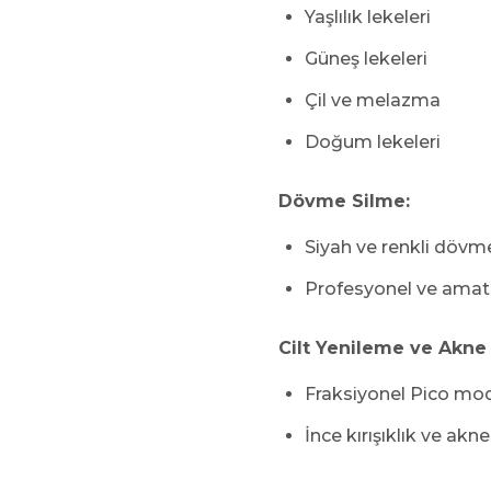
Yaşlılık lekeleri
Güneş lekeleri
Çil ve melazma
Doğum lekeleri
Dövme Silme:
Siyah ve renkli dövm
Profesyonel ve amat
Cilt Yenileme ve Akne İ
Fraksiyonel Pico modu
İnce kırışıklık ve akne