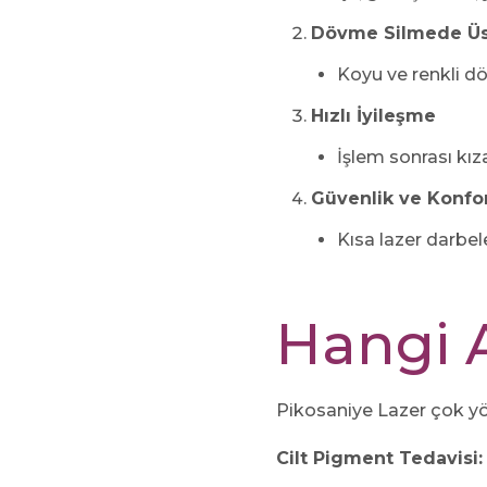
Dövme Silmede Üs
Koyu ve renkli dö
Hızlı İyileşme
İşlem sonrası kız
Güvenlik ve Konfo
Kısa lazer darbel
Hangi A
Pikosaniye Lazer çok yön
Cilt Pigment Tedavisi: