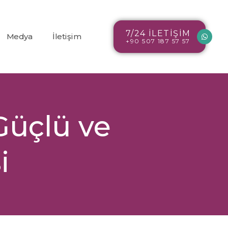
7/24 İLETİŞİM
Medya
İletişim
+90 507 187 57 57
Blog
r
Resim Galerisi
 Güçlü ve
Video Galerisi
i