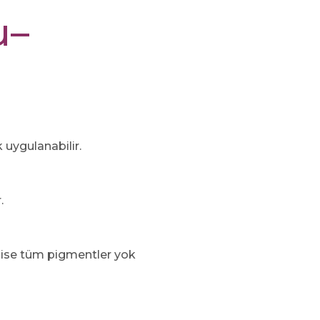
u–
 uygulanabilir.
.
e ise tüm pigmentler yok