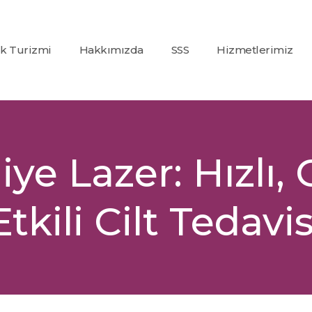
ık Turizmi
Hakkımızda
SSS
Hizmetlerimiz
Co2
(Karbondioksit)
Fraksiyonel Laze
Alexandrite +
ye Lazer: Hızlı,
Nd:Yag Lazer
Epilasyon
Etkili Cilt Tedavis
İp Askı (PDO)
Glutatyon
Tedavisi
Dolgu
Uygulamaları