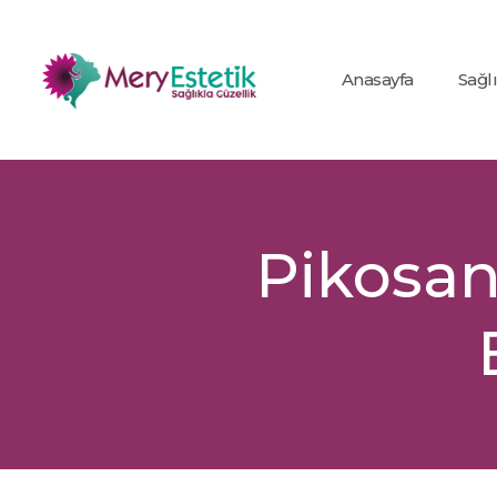
Anasayfa
Sağl
Pikosani