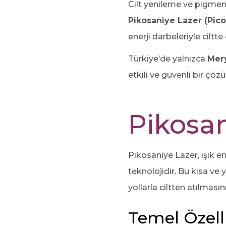
Cilt yenileme ve pigment
Pikosaniye Lazer (Pico
enerji darbeleriyle ciltt
Türkiye’de yalnızca
Mery
etkili ve güvenli bir çöz
Pikosan
Pikosaniye Lazer, ışık en
teknolojidir. Bu kısa v
yollarla ciltten atılmasın
Temel Özelli