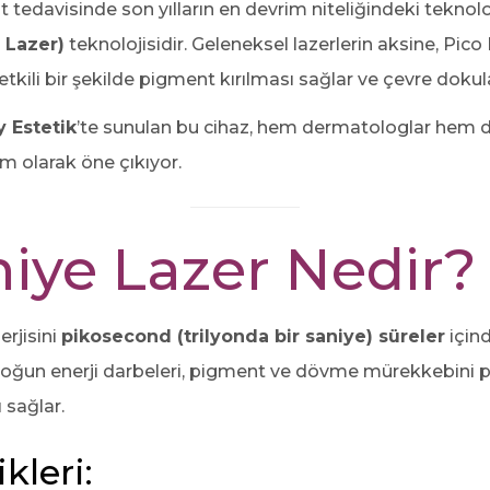
 tedavisinde son yılların en devrim niteliğindeki teknoloj
 Lazer)
teknolojisidir. Geleneksel lazerlerin aksine, Pico
e etkili bir şekilde pigment kırılması sağlar ve çevre doku
 Estetik
’te sunulan bu cihaz, hem dermatologlar hem de 
üm olarak öne çıkıyor.
iye Lazer Nedir?
erjisini
pikosecond (trilyonda bir saniye) süreler
içind
e yoğun enerji darbeleri, pigment ve dövme mürekkebini 
ı sağlar.
kleri: