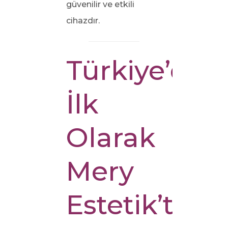
güvenilir ve etkili
cihazdır.
Türkiye’de
İlk
Olarak
Mery
Estetik’te