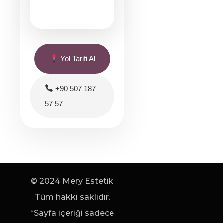
Yol Tarifi Al
+90 507 187
57 57
© 2024 Mery Estetik
Tüm hakkı saklıdır.
“Sayfa içeriği sadece