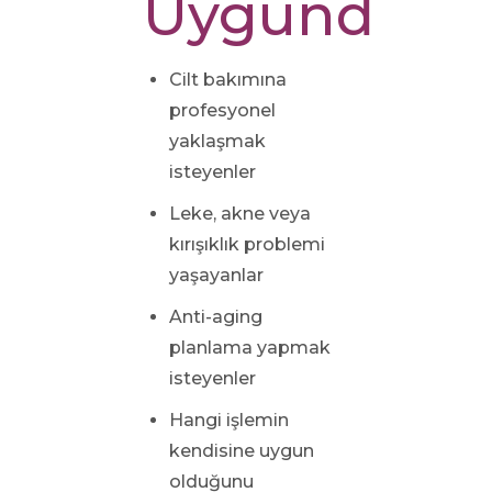
Uygundur?
Cilt bakımına
profesyonel
yaklaşmak
isteyenler
Leke, akne veya
kırışıklık problemi
yaşayanlar
Anti-aging
planlama yapmak
isteyenler
Hangi işlemin
kendisine uygun
olduğunu