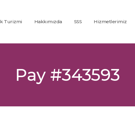
ık Turizmi
Hakkımızda
SSS
Hizmetlerimiz
Co2
(Karbondioksit)
Fraksiyonel Laze
Alexandrite +
Pay #343593
Nd:Yag Lazer
Epilasyon
İp Askı (PDO)
Glutatyon
Tedavisi
Dolgu
Uygulamaları