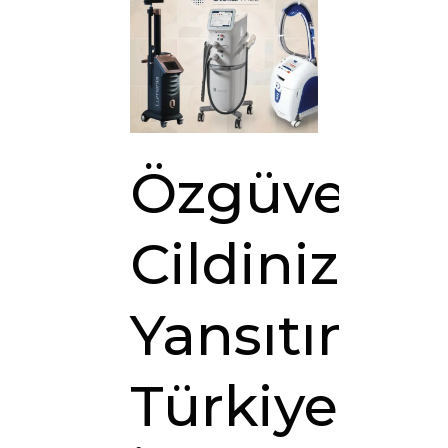
Özgüvenini
Cildinize
Yansıtın:
Türkiye’de