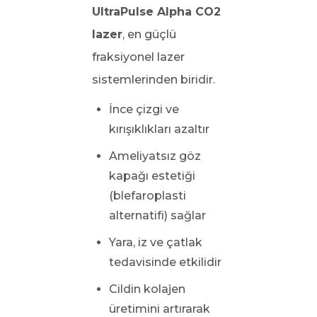
UltraPulse Alpha CO2
lazer
, en güçlü
fraksiyonel lazer
sistemlerinden biridir.
İnce çizgi ve
kırışıklıkları azaltır
Ameliyatsız göz
kapağı estetiği
(blefaroplasti
alternatifi) sağlar
Yara, iz ve çatlak
tedavisinde etkilidir
Cildin kolajen
üretimini artırarak