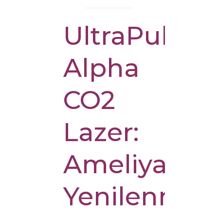
UltraPulse
Alpha
CO2
Lazer:
Ameliyatsız
Yenilenme