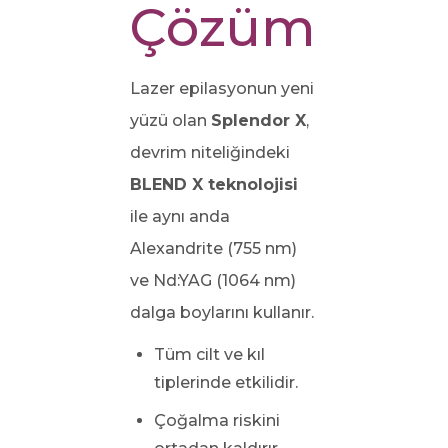
Çözüm
Lazer epilasyonun yeni
yüzü olan
Splendor X
,
devrim niteliğindeki
BLEND X teknolojisi
ile aynı anda
Alexandrite (755 nm)
ve Nd:YAG (1064 nm)
dalga boylarını kullanır.
Tüm cilt ve kıl
tiplerinde etkilidir.
Çoğalma riskini