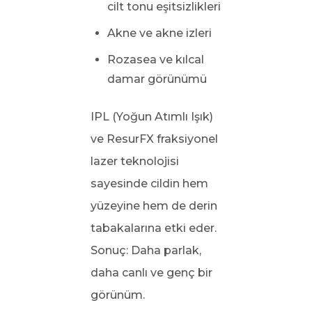
cilt tonu eşitsizlikleri
Akne ve akne izleri
Rozasea ve kılcal
damar görünümü
IPL (Yoğun Atımlı Işık)
ve ResurFX fraksiyonel
lazer teknolojisi
sayesinde cildin hem
yüzeyine hem de derin
tabakalarına etki eder.
Sonuç: Daha parlak,
daha canlı ve genç bir
görünüm.