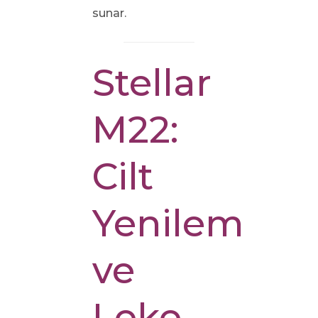
sunar.
Stellar
M22:
Cilt
Yenileme
ve
Leke