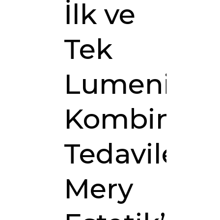
İlk ve
Tek
Lumenis
Kombine
Tedavileri
Mery