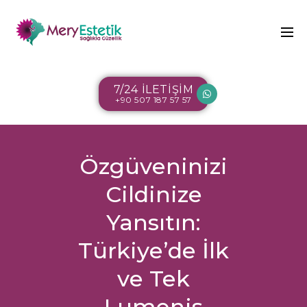
7/24 İLETİŞİM
+90 507 187 57 57
Özgüveninizi
Cildinize
Yansıtın:
Türkiye’de İlk
ve Tek
Lumenis