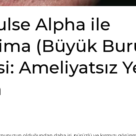
ulse Alpha ile
ima (Büyük Bur
i: Ameliyatsız Y
m
nunuzun olduğundan daha iri, pürüzlü ve kırmızı görün