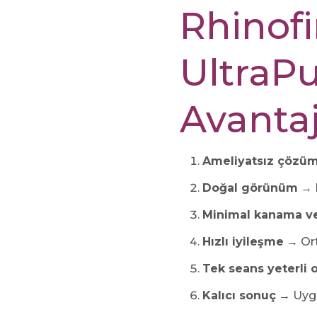
Rhinof
UltraPu
Avantaj
Ameliyatsız çözü
Doğal görünüm
→ B
Minimal kanama ve 
Hızlı iyileşme
→ Ort
Tek seans yeterli o
Kalıcı sonuç
→ Uygu