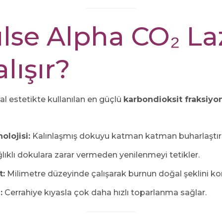
lse Alpha CO₂ La
lışır?
l estetikte kullanılan en güçlü
karbondioksit fraksiyon
olojisi:
Kalınlaşmış dokuyu katman katman buharlaştırı
lıklı dokulara zarar vermeden yenilenmeyi tetikler.
t:
Milimetre düzeyinde çalışarak burnun doğal şeklini kor
:
Cerrahiye kıyasla çok daha hızlı toparlanma sağlar.