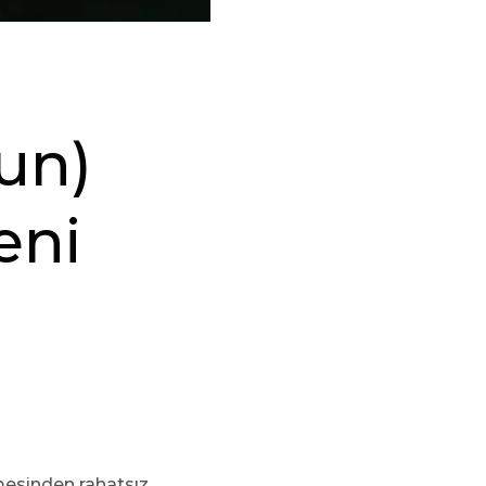
un)
eni
mesinden rahatsız