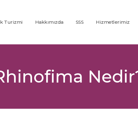
ık Turizmi
Hakkımızda
SSS
Hizmetlerimiz
Co2
(Karbondioksit)
Fraksiyonel Laze
Alexandrite +
Rhinofima Nedir
Nd:Yag Lazer
Epilasyon
İp Askı (PDO)
Glutatyon
Tedavisi
Dolgu
Uygulamaları