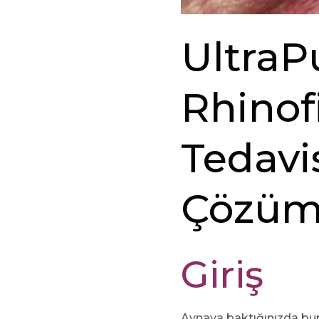
UltraP
Rhinof
Tedavis
Çözü
Giriş
Aynaya baktığınızda bur