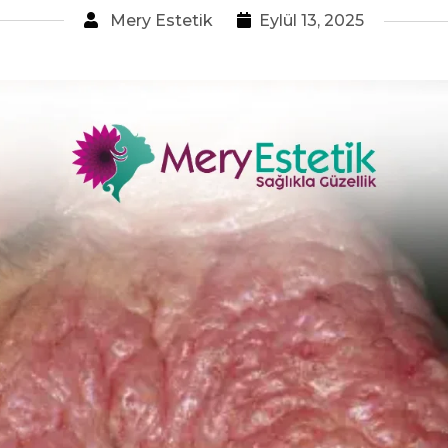
Mery Estetik
Eylül 13, 2025
Lumenis Ultra
Pulse Alpha
Lumenis Stellar
M22
Splendor X
Ben Alma
Botoks
Uygulaması
Mezoterapi
Uygulaması
Tüm Hizmetler