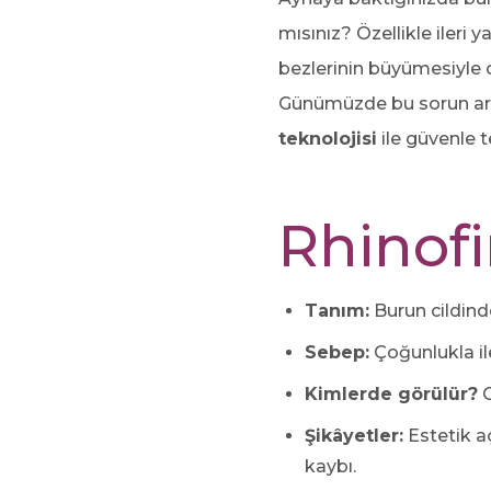
mısınız? Özellikle ileri 
bezlerinin büyümesiyle o
Günümüzde bu sorun art
teknolojisi
ile güvenle t
Rhinof
Tanım:
Burun cildind
Sebep:
Çoğunlukla il
Kimlerde görülür?
G
Şikâyetler:
Estetik a
kaybı.