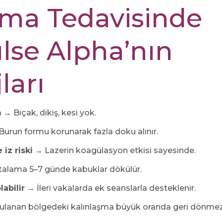
ima Tedavisinde
lse Alpha’nın
ları
m
→ Bıçak, dikiş, kesi yok.
urun formu korunarak fazla doku alınır.
iz riski
→ Lazerin koagülasyon etkisi sayesinde.
alama 5–7 günde kabuklar dökülür.
labilir
→ İleri vakalarda ek seanslarla desteklenir.
lanan bölgedeki kalınlaşma büyük oranda geri dönmez