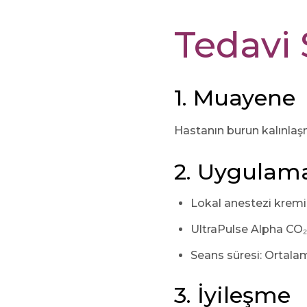
Tedavi 
1. Muayene
Hastanın burun kalınlaşma
2. Uygulam
Lokal anestezi kremi 
UltraPulse Alpha CO₂ 
Seans süresi: Ortala
3. İyileşme