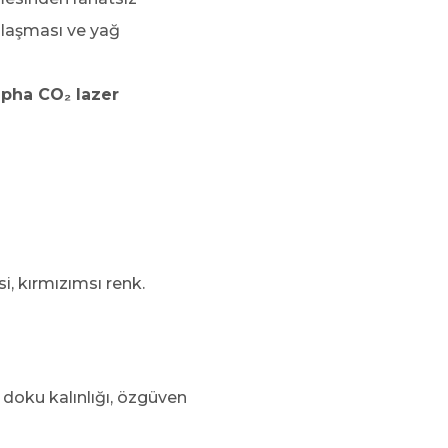
ınlaşması ve yağ
lpha CO₂ lazer
, kırmızımsı renk.
doku kalınlığı, özgüven