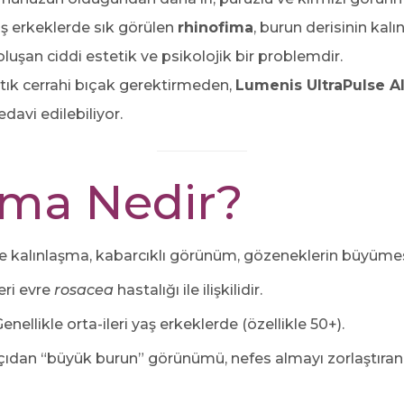
yaş erkeklerde sık görülen
rhinofima
, burun derisinin kal
luşan ciddi estetik ve psikolojik bir problemdir.
ık cerrahi bıçak gerektirmeden,
Lumenis UltraPulse A
edavi edilebiliyor.
ima Nedir?
e kalınlaşma, kabarcıklı görünüm, gözeneklerin büyümesi
eri evre
rosacea
hastalığı ile ilişkilidir.
enellikle orta-ileri yaş erkeklerde (özellikle 50+).
çıdan “büyük burun” görünümü, nefes almayı zorlaştıran 